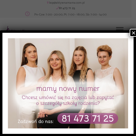
bop@aktywnamama.com.pl
81 473 71 25
Pn-Czw: 7:00 - 20:00, Pt: 7:00 - 18:00, Sb: 7:00 - 14:00
×
Home
Zespół
Jagoda Łyp
Jagoda Łyp