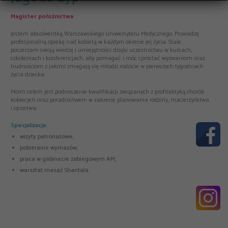
Magister położnictwa
Jestem absolwentką Warszawskiego Uniwersytetu Medycznego. Prowadzę
profesjonalną opiekę nad kobietą w każdym okresie jej życia. Stale
poszerzam swoją wiedzę i umiejętności dzięki uczestnictwu w kursach,
szkoleniach i konferencjach, aby pomagać i móc sprostać wyzwaniom oraz
trudnościom z jakimi zmagają się młodzi rodzicie w pierwszych tygodniach
życia dziecka.
Moim celem jest podnoszenie kwalifikacji związanych z profilaktyką chorób
kobiecych oraz poradnictwem w zakresie planowania rodziny, macierzyństwa
i ojcostwa.
Specjalizacja:
wizyty patronażowe,
pobieranie wymazów,
praca w gabinecie zabiegowym AM,
warsztat masaż Shantala.