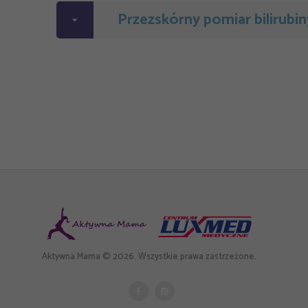
Przezskórny pomiar bilirub
Aktywna Mama
© 2026. Wszystkie prawa zastrzeżone.