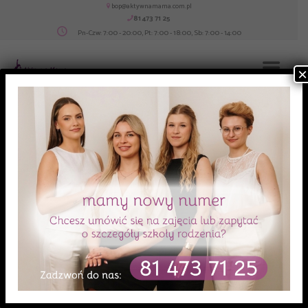
bop@aktywnamama.com.pl
81 473 71 25
Pn-Czw: 7:00 - 20:00, Pt: 7:00 - 18:00, Sb: 7:00 - 14:00
×
Home
Oferta
Joga dla kobiet w ciąży
Joga dla kobiet w ciąży
Joga w ciąży to zajęcia dla przyszłych mam, które chcą świadomie przygotować
się do porodu i spotkania z małym człowiekiem.
W trakcie zajęć poznasz:
Praktyki oddechowe, który pomogą Ci w czasie porodu.
Energetyzujące sekwencje, aby utrzymać ciało w dobrej kondycji.
Bezpieczne rozciąganie, aby otworzyć Twoje ciało.